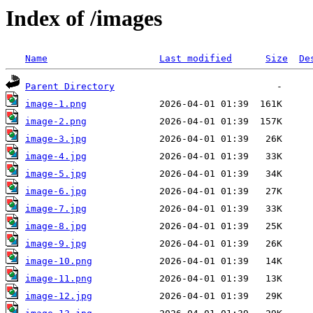
Index of /images
Name
Last modified
Size
De
Parent Directory
image-1.png
image-2.png
image-3.jpg
image-4.jpg
image-5.jpg
image-6.jpg
image-7.jpg
image-8.jpg
image-9.jpg
image-10.png
image-11.png
image-12.jpg